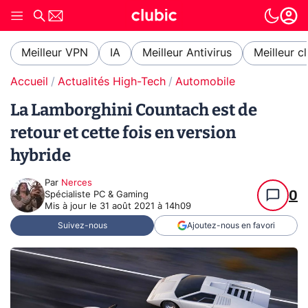
Meilleur VPN
IA
Meilleur Antivirus
Meilleur c
Accueil
Actualités High-Tech
Automobile
La Lamborghini Countach est de
retour et cette fois en version
hybride
Par
Nerces
0
Spécialiste PC & Gaming
Mis à jour le
31 août 2021 à 14h09
Suivez-nous
Ajoutez-nous en favori