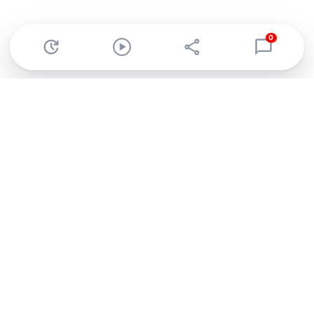
0
Abonnez-vous à notre newsletter !
Recevez un résumé quotidien de l'actu technologique.
S'inscrire
En cliquant sur s'inscrire, j’accepte de recevoir par email des
informations, actualités et offres commerciales de Clubic.
Conformément au RGPD, vous pouvez retirer votre consentement
à tout moment en cliquant sur le lien de désinscription présent
dans chaque email. Pour en savoir plus sur la gestion de vos
données, consultez notre
Politique de confidentialité