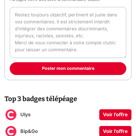
Poster mon commentaire
Top 3 badges télépéage
Ulys
Voir l'offre
Bip&Go
Voir l'offre