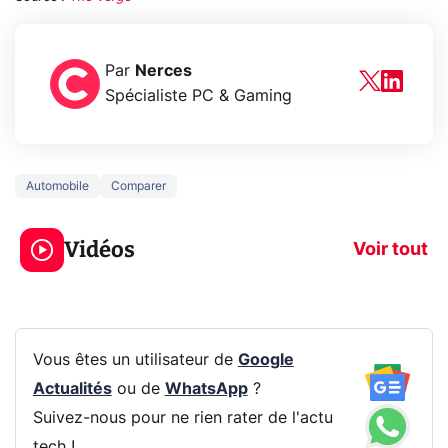
Par
Nerces
Spécialiste PC & Gaming
Automobile
Comparer
3 écrans en 1 pour
5 générations
319€ ? Voici L'AOC
jeux dans la
Vidéos
CQ32G4ZA !
prochaine Xbo
Voir tout
Vous êtes un utilisateur de
Google
Actualités
ou de
WhatsApp
?
Suivez-nous pour ne rien rater de l'actu
tech !