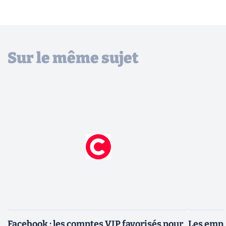
Sur le même sujet
Facebook : les comptes VIP favorisés pour
Les empl