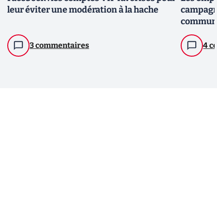
leur éviter une modération à la hache
campagn
communa
3 commentaires
4 c