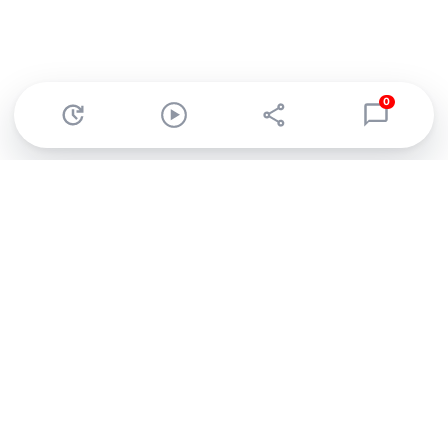
0
Abonnez-vous à notre newsletter !
Recevez un résumé quotidien de l'actu technologique.
S'inscrire
En cliquant sur s'inscrire, j’accepte de recevoir par email des
informations, actualités et offres commerciales de Clubic.
Conformément au RGPD, vous pouvez retirer votre consentement
à tout moment en cliquant sur le lien de désinscription présent