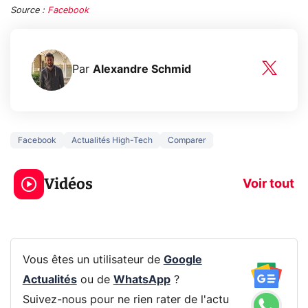
Source :
Facebook
Par
Alexandre Schmid
Facebook
Actualités High-Tech
Comparer
5 générations de
Ce que vous n
jeux dans la
savez sur la
Vidéos
prochaine Xbox !
navigation pri
Voir tout
Vous êtes un utilisateur de
Google
Actualités
ou de
WhatsApp
?
Suivez-nous pour ne rien rater de l'actu