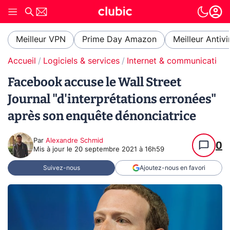
Meilleur VPN
Prime Day Amazon
Meilleur Antivi
Accueil
Logiciels & services
Internet & communication
Facebook accuse le Wall Street
Journal "d'interprétations erronées"
après son enquête dénonciatrice
Par
Alexandre Schmid
0
Mis à jour le
20 septembre 2021 à 16h59
Suivez-nous
Ajoutez-nous en favori