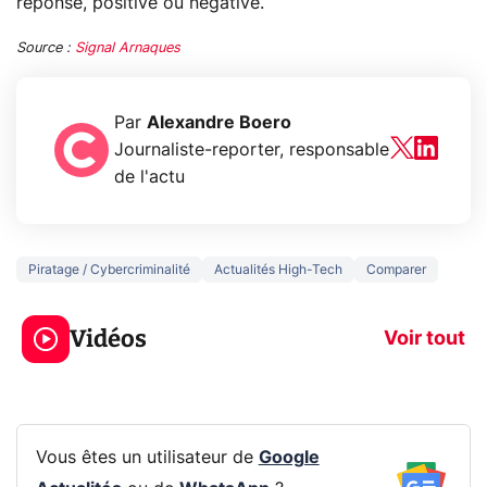
réponse, positive ou négative.
Source :
Signal Arnaques
Par
Alexandre Boero
Journaliste-reporter, responsable
de l'actu
Piratage / Cybercriminalité
Actualités High-Tech
Comparer
3 écrans en 1 pour
5 générations
319€ ? Voici L'AOC
jeux dans la
Vidéos
CQ32G4ZA !
prochaine Xbo
Voir tout
Vous êtes un utilisateur de
Google