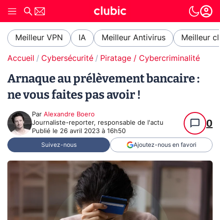
Meilleur VPN
IA
Meilleur Antivirus
Meilleur c
Accueil
Cybersécurité
Piratage / Cybercriminalité
Arnaque au prélèvement bancaire :
ne vous faites pas avoir !
Par
Alexandre Boero
0
Journaliste-reporter, responsable de l'actu
Publié le
26 avril 2023 à 16h50
Suivez-nous
Ajoutez-nous en favori