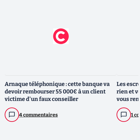
Arnaque téléphonique : cette banque va
Les escr
devoir rembourser 55 000€ à un client
rien et 
victime d'un faux conseiller
vous rem
escroqu
4 commentaires
1 c