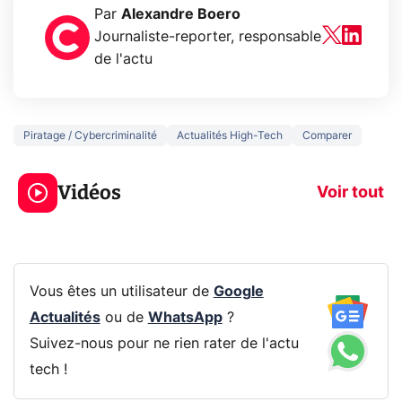
Par
Alexandre Boero
Journaliste-reporter, responsable
de l'actu
Piratage / Cybercriminalité
Actualités High-Tech
Comparer
5 générations de
Ce que vous n
jeux dans la
savez sur la
Vidéos
prochaine Xbox !
navigation pri
Voir tout
Vous êtes un utilisateur de
Google
Actualités
ou de
WhatsApp
?
Suivez-nous pour ne rien rater de l'actu
tech !