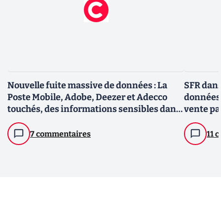
Nouvelle fuite massive de données : La
SFR dans 
Poste Mobile, Adobe, Deezer et Adecco
données 
touchés, des informations sensibles dans
vente pa
la nature
7 commentaires
11 