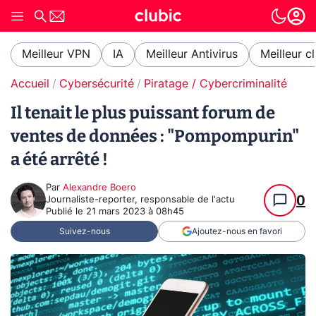
Meilleur VPN
IA
Meilleur Antivirus
Meilleur c
Accueil
Cybersécurité
Piratage / Cybercriminalité
Il tenait le plus puissant forum de
ventes de données : "Pompompurin"
a été arrêté !
Par
Alexandre Boero
0
Journaliste-reporter, responsable de l'actu
Publié le
21 mars 2023 à 08h45
Suivez-nous
Ajoutez-nous en favori