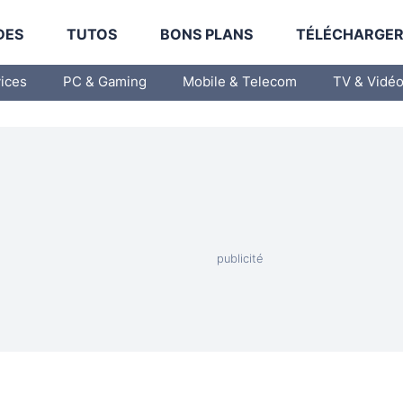
DES
TUTOS
BONS PLANS
TÉLÉCHARGE
vices
PC & Gaming
Mobile & Telecom
TV & Vidé