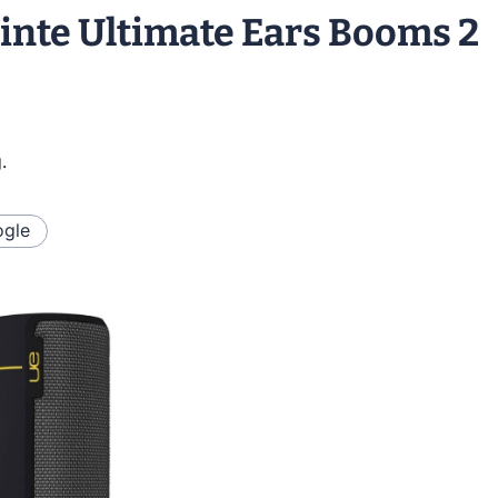
einte Ultimate Ears Booms 2
g
.
gle