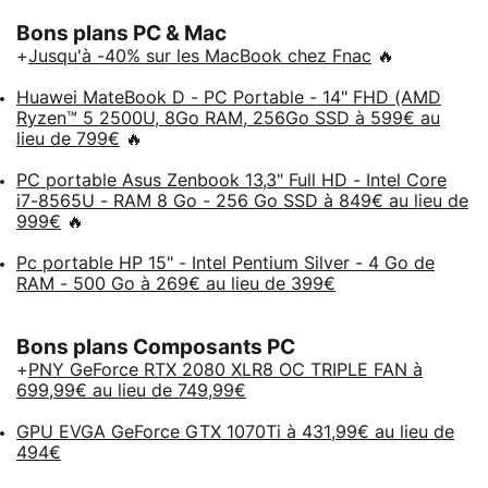
Bons plans PC & Mac
+
Jusqu'à -40% sur les MacBook chez Fnac
🔥
Huawei MateBook D - PC Portable - 14" FHD (AMD
Ryzen™ 5 2500U, 8Go RAM, 256Go SSD à 599€ au
lieu de 799€
🔥
PC portable Asus Zenbook 13,3" Full HD - Intel Core
i7-8565U - RAM 8 Go - 256 Go SSD à 849€ au lieu de
999€
🔥
Pc portable HP 15" - Intel Pentium Silver - 4 Go de
RAM - 500 Go à 269€ au lieu de 399€
Bons plans Composants PC
+
PNY GeForce RTX 2080 XLR8 OC TRIPLE FAN à
699,99€ au lieu de 749,99€
GPU EVGA GeForce GTX 1070Ti à 431,99€ au lieu de
494€