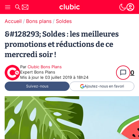
Accueil
Bons plans
Soldes
&#128293; Soldes : les meilleures
promotions et réductions de ce
mercredi soir !
Par
Clubic Bons Plans
0
Expert Bons Plans
Mis à jour le
03 juillet 2019 à 18h24
Suivez-nous
Ajoutez-nous en favori