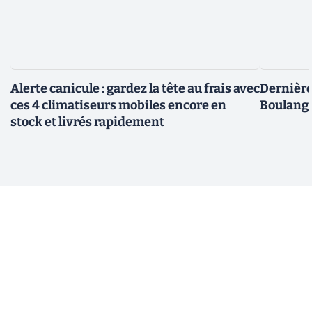
Alerte canicule : gardez la tête au frais avec
Dernière 
ces 4 climatiseurs mobiles encore en
Boulange
stock et livrés rapidement