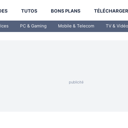
DES
TUTOS
BONS PLANS
TÉLÉCHARGE
vices
PC & Gaming
Mobile & Telecom
TV & Vidé