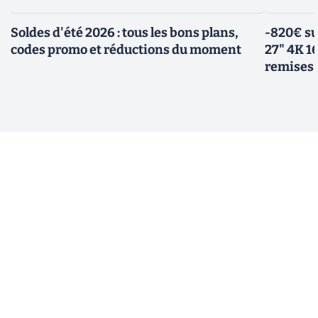
Soldes d'été 2026 : tous les bons plans,
-820€ su
codes promo et réductions du moment
27" 4K 16
remises 