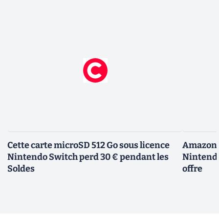
Cette carte microSD 512 Go sous licence
Amazon d
Nintendo Switch perd 30 € pendant les
Nintendo
Soldes
offre