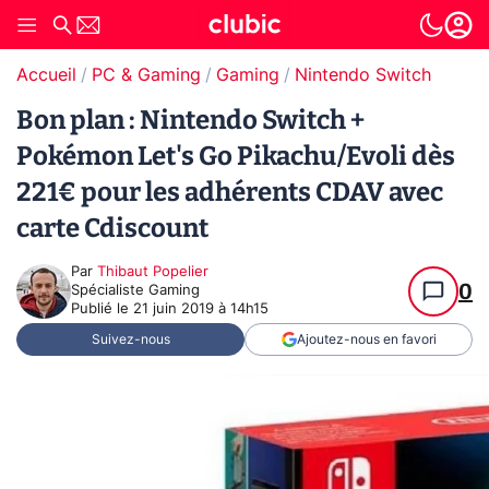
Accueil
PC & Gaming
Gaming
Nintendo Switch
Bon plan : Nintendo Switch +
Pokémon Let's Go Pikachu/Evoli dès
221€ pour les adhérents CDAV avec
carte Cdiscount
Par
Thibaut Popelier
0
Spécialiste Gaming
Publié le
21 juin 2019 à 14h15
Suivez-nous
Ajoutez-nous en favori