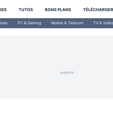
DES
TUTOS
BONS PLANS
TÉLÉCHARGE
vices
PC & Gaming
Mobile & Telecom
TV & Vidé