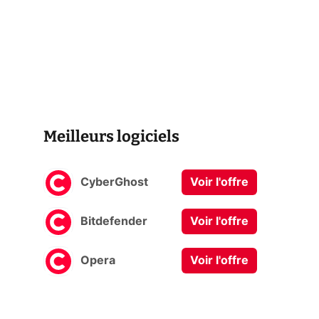
Meilleurs logiciels
CyberGhost
Voir l'offre
Bitdefender
Voir l'offre
Opera
Voir l'offre