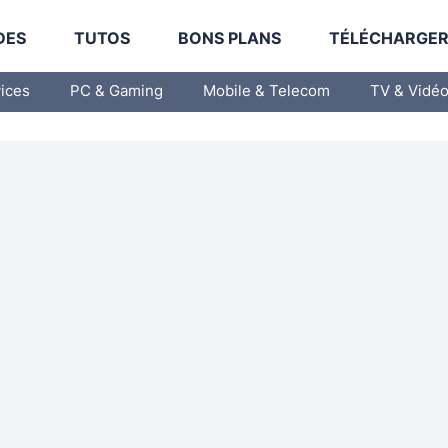
DES
TUTOS
BONS PLANS
TÉLÉCHARGE
vices
PC & Gaming
Mobile & Telecom
TV & Vidé