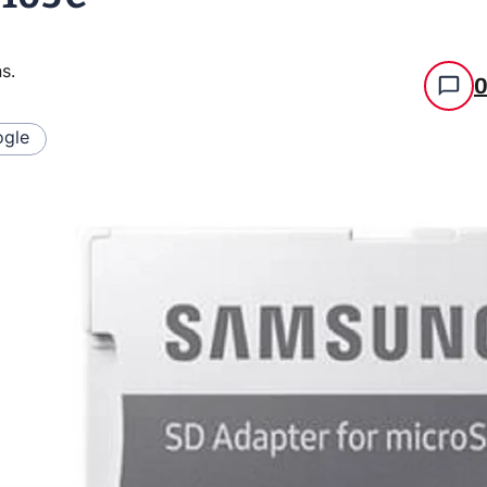
ns
.
gle