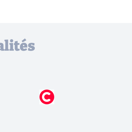
lités