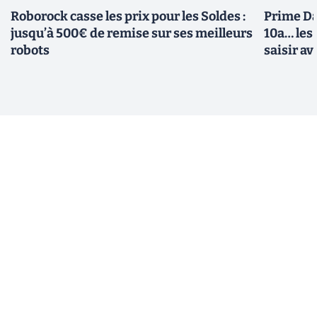
Roborock casse les prix pour les Soldes :
Prime Day
jusqu’à 500€ de remise sur ses meilleurs
10a… les
robots
saisir a