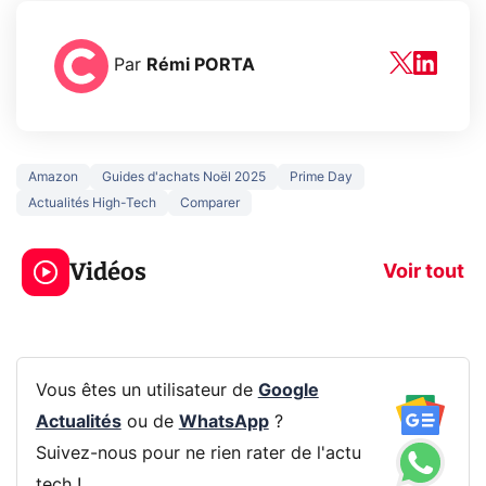
Par
Rémi PORTA
Amazon
Guides d'achats Noël 2025
Prime Day
Actualités High-Tech
Comparer
3 écrans en 1 pour
5 générations
319€ ? Voici L'AOC
jeux dans la
Vidéos
CQ32G4ZA !
prochaine Xbo
Voir tout
Vous êtes un utilisateur de
Google
Actualités
ou de
WhatsApp
?
Suivez-nous pour ne rien rater de l'actu
tech !