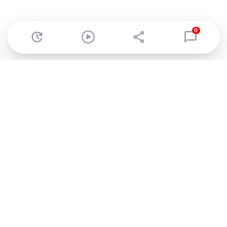
0
Abonnez-vous à notre newsletter !
Recevez un résumé quotidien de l'actu technologique.
S'inscrire
En cliquant sur s'inscrire, j’accepte de recevoir par email des
informations, actualités et offres commerciales de Clubic.
Conformément au RGPD, vous pouvez retirer votre consentement
à tout moment en cliquant sur le lien de désinscription présent
dans chaque email. Pour en savoir plus sur la gestion de vos
données, consultez notre
Politique de confidentialité