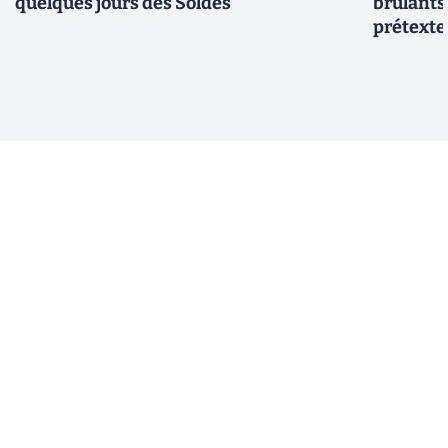
quelques jours des Soldes
brûlants
prétexte 