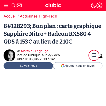
Accueil
Actualités High-Tech
&#128293; Bon plan : carte graphique
Sapphire Nitro+ Radeon RX580 4
GD5 à 153€ au lieu de 210€
Par
Matthieu Legouge
0
Chef de rubrique Audio/Vidéo
Publié le
06 juin 2019 à 14h00
Suivez-nous
Ajoutez-nous en favori