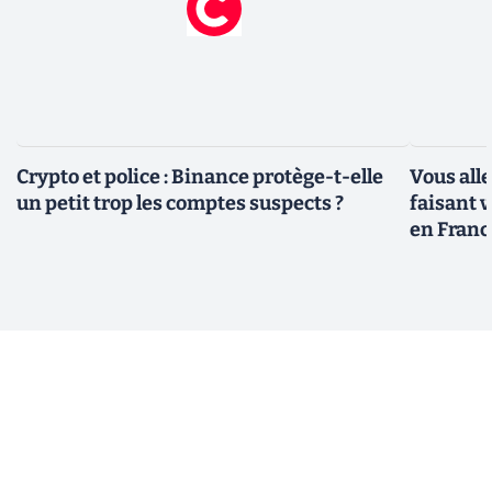
Crypto et police : Binance protège-t-elle
Vous all
un petit trop les comptes suspects ?
faisant 
en Franc