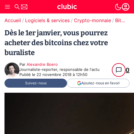
Accueil
Logiciels & services
Crypto-monnaie
Bitcoin
Dès le 1er janvier, vous pourrez
acheter des bitcoins chez votre
buraliste
Par
Alexandre Boero
0
Journaliste-reporter, responsable de l'actu
Publié le
22 novembre 2018 à 12h50
Suivez-nous
Ajoutez-nous en favori