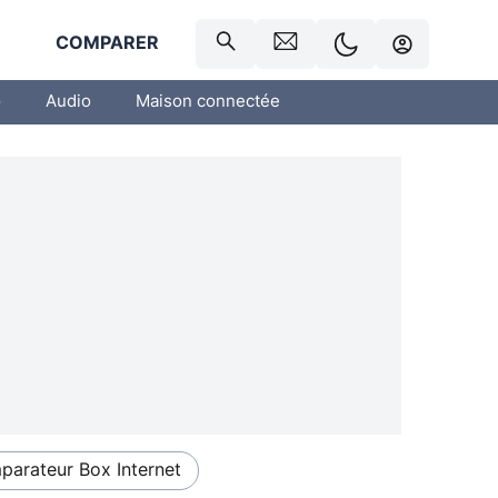
R
COMPARER
o
Audio
Maison connectée
arateur Box Internet