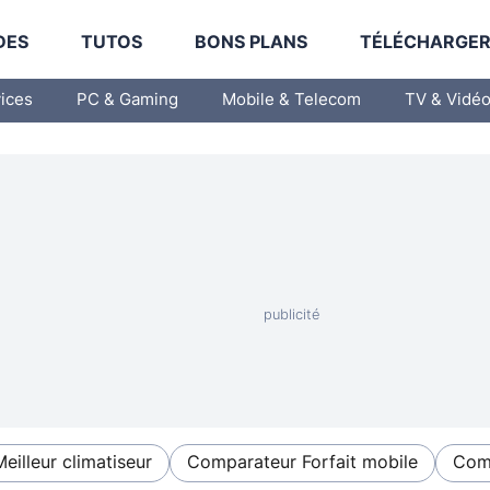
DES
TUTOS
BONS PLANS
TÉLÉCHARGE
vices
PC & Gaming
Mobile & Telecom
TV & Vidé
Meilleur climatiseur
Comparateur Forfait mobile
Comp