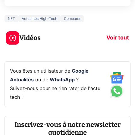
NFT
Actualités High-Tech
Comparer
3 écrans en 1 pour
5 générations
319€ ? Voici L'AOC
jeux dans la
Vidéos
CQ32G4ZA !
prochaine Xbo
Voir tout
Vous êtes un utilisateur de
Google
Actualités
ou de
WhatsApp
?
Suivez-nous pour ne rien rater de l'actu
tech !
Inscrivez-vous à notre newsletter
quotidienne