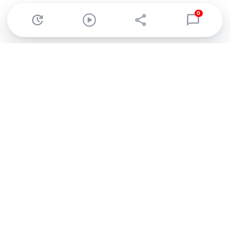
0
Abonnez-vous à notre newsletter !
Recevez un résumé quotidien de l'actu technologique.
S'inscrire
En cliquant sur s'inscrire, j’accepte de recevoir par email des
informations, actualités et offres commerciales de Clubic.
Conformément au RGPD, vous pouvez retirer votre consentement
à tout moment en cliquant sur le lien de désinscription présent
dans chaque email. Pour en savoir plus sur la gestion de vos
données, consultez notre
Politique de confidentialité