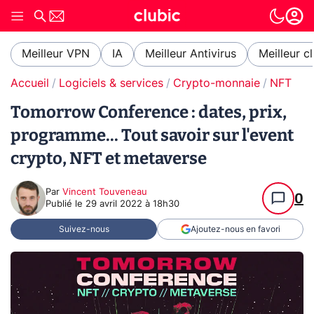
Meilleur VPN
IA
Meilleur Antivirus
Meilleur c
Accueil
Logiciels & services
Crypto-monnaie
NFT
Tomorrow Conference : dates, prix,
programme... Tout savoir sur l'event
crypto, NFT et metaverse
Par
Vincent Touveneau
0
Publié le
29 avril 2022 à 18h30
Suivez-nous
Ajoutez-nous en favori