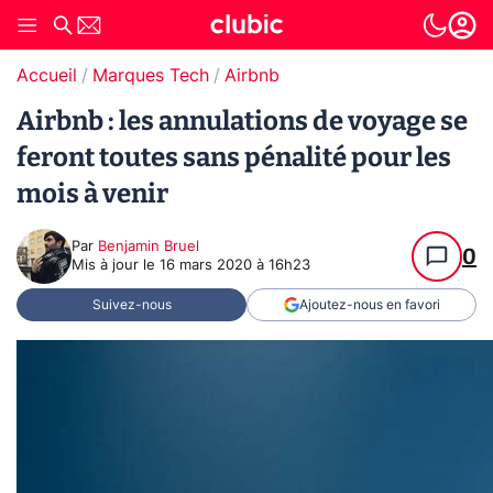
Accueil
Marques Tech
Airbnb
Airbnb : les annulations de voyage se
feront toutes sans pénalité pour les
mois à venir
Par
Benjamin Bruel
0
Mis à jour le
16 mars 2020 à 16h23
Suivez-nous
Ajoutez-nous en favori