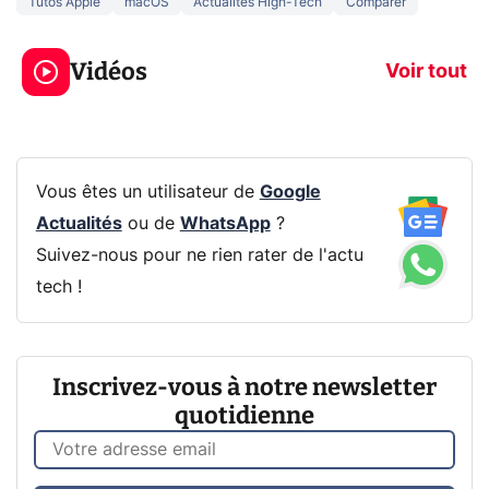
Tutos Apple
macOS
Actualités High-Tech
Comparer
3 écrans en 1 pour
5 générations
319€ ? Voici L'AOC
jeux dans la
Vidéos
CQ32G4ZA !
prochaine Xbo
Voir tout
Vous êtes un utilisateur de
Google
Actualités
ou de
WhatsApp
?
Suivez-nous pour ne rien rater de l'actu
tech !
Inscrivez-vous à notre newsletter
quotidienne