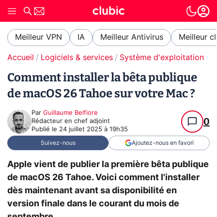
Meilleur VPN
IA
Meilleur Antivirus
Meilleur c
Accueil
Logiciels & services
Système d'exploitation (O
Comment installer la bêta publique
de macOS 26 Tahoe sur votre Mac ?
Par
Guillaume Belfiore
0
Rédacteur en chef adjoint
Publié le
24 juillet 2025 à 19h35
Suivez-nous
Ajoutez-nous en favori
Apple vient de publier la première bêta publique
de macOS 26 Tahoe. Voici comment l'installer
dès maintenant avant sa disponibilité en
version finale dans le courant du mois de
septembre.