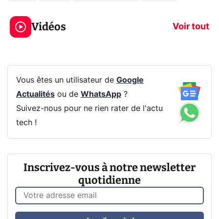
3 écrans en 1 pour
5 générations
319€ ? Voici L'AOC
jeux dans la
Vidéos
CQ32G4ZA !
prochaine Xbo
Voir tout
Vous êtes un utilisateur de
Google
Actualités
ou de
WhatsApp
?
Suivez-nous pour ne rien rater de l'actu
tech !
Inscrivez-vous à notre newsletter
quotidienne