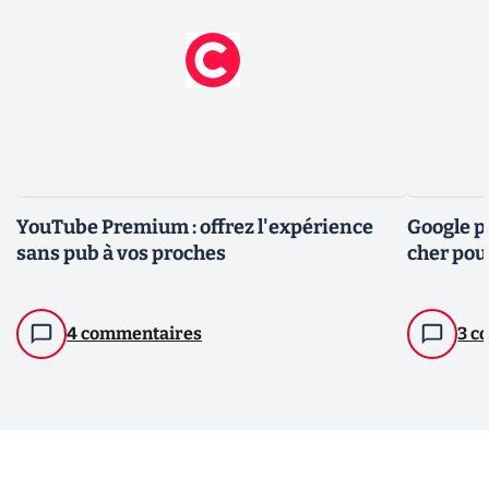
YouTube Premium : offrez l'expérience
Google 
sans pub à vos proches
cher po
4 commentaires
3 c