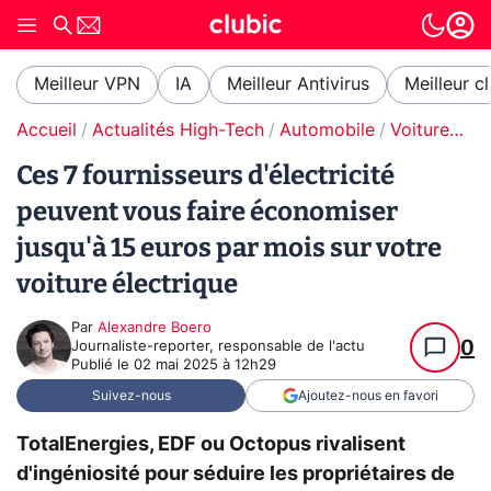
Meilleur VPN
IA
Meilleur Antivirus
Meilleur c
Accueil
Actualités High-Tech
Automobile
Voitures électriques
Ces 7 fournisseurs d'électricité
peuvent vous faire économiser
jusqu'à 15 euros par mois sur votre
voiture électrique
Par
Alexandre Boero
0
Journaliste-reporter, responsable de l'actu
Publié le
02 mai 2025 à 12h29
Suivez-nous
Ajoutez-nous en favori
TotalEnergies, EDF ou Octopus rivalisent
d'ingéniosité pour séduire les propriétaires de