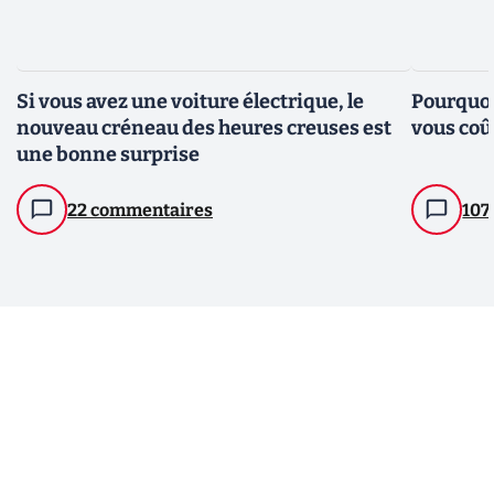
Si vous avez une voiture électrique, le
Pourquoi
nouveau créneau des heures creuses est
vous coû
une bonne surprise
22 commentaires
107