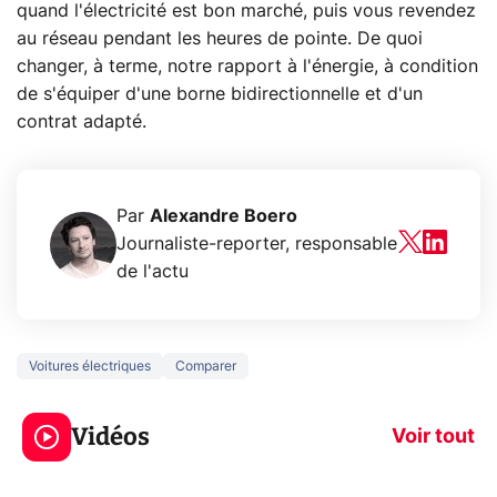
quand l'électricité est bon marché, puis vous revendez
au réseau pendant les heures de pointe. De quoi
changer, à terme, notre rapport à l'énergie, à condition
de s'équiper d'une borne bidirectionnelle et d'un
contrat adapté.
Par
Alexandre Boero
Journaliste-reporter, responsable
de l'actu
Voitures électriques
Comparer
3 écrans en 1 pour
5 générations
319€ ? Voici L'AOC
jeux dans la
Vidéos
CQ32G4ZA !
prochaine Xbo
Voir tout