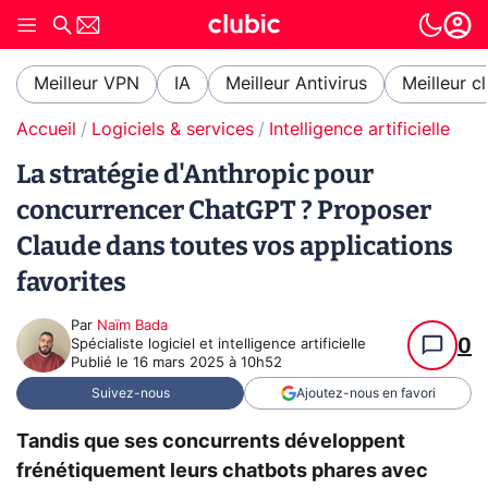
Meilleur VPN
IA
Meilleur Antivirus
Meilleur c
Accueil
Logiciels & services
Intelligence artificielle
La stratégie d'Anthropic pour
concurrencer ChatGPT ? Proposer
Claude dans toutes vos applications
favorites
Par
Naïm Bada
0
Spécialiste logiciel et intelligence artificielle
Publié le
16 mars 2025 à 10h52
Suivez-nous
Ajoutez-nous en favori
Tandis que ses concurrents développent
frénétiquement leurs chatbots phares avec