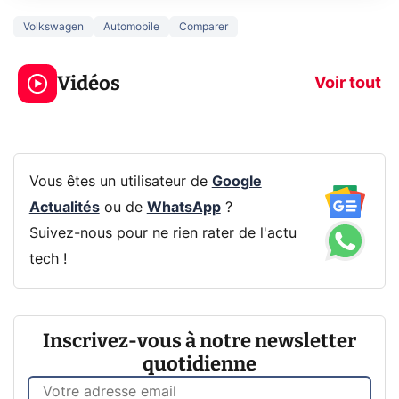
Volkswagen
Automobile
Comparer
3 écrans en 1 pour
5 générations
319€ ? Voici L'AOC
jeux dans la
Vidéos
CQ32G4ZA !
prochaine Xbo
Voir tout
Vous êtes un utilisateur de
Google
Actualités
ou de
WhatsApp
?
Suivez-nous pour ne rien rater de l'actu
tech !
Inscrivez-vous à notre newsletter
quotidienne