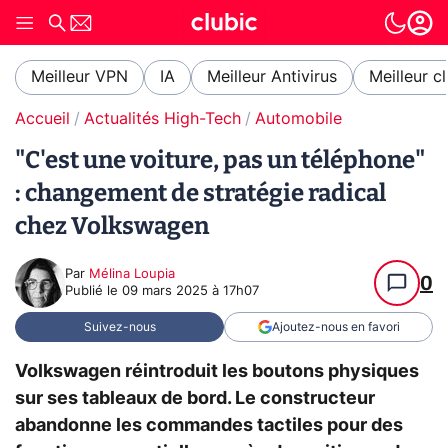
Meilleur VPN
IA
Meilleur Antivirus
Meilleur c
Accueil
Actualités High-Tech
Automobile
"C'est une voiture, pas un téléphone"
: changement de stratégie radical
chez Volkswagen
Par
Mélina Loupia
0
Publié le
09 mars 2025 à 17h07
Suivez-nous
Ajoutez-nous en favori
Volkswagen réintroduit les boutons physiques
sur ses tableaux de bord. Le constructeur
abandonne les commandes tactiles pour des