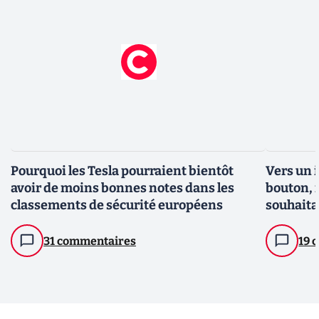
Pourquoi les Tesla pourraient bientôt
Vers un 
avoir de moins bonnes notes dans les
bouton, 
classements de sécurité européens
souhaita
31 commentaires
19 