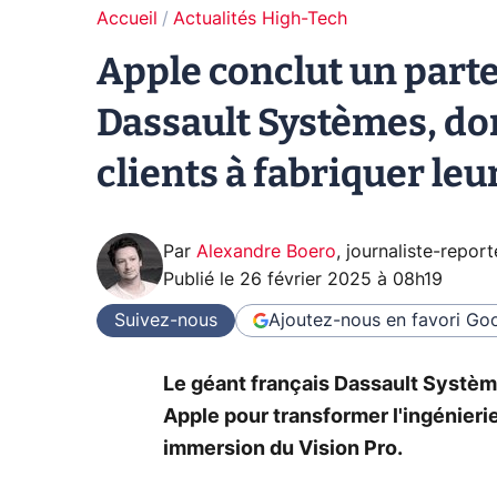
Accueil
Actualités High-Tech
Apple conclut un parte
Dassault Systèmes, don
clients à fabriquer leu
Par
Alexandre Boero
,
journaliste-report
Publié le
26 février 2025 à 08h19
Suivez-nous
Ajoutez-nous en favori
Goo
Le géant français Dassault Système
Apple pour transformer l'ingénierie
immersion du Vision Pro.