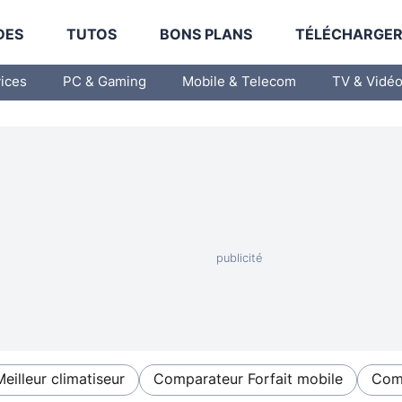
DES
TUTOS
BONS PLANS
TÉLÉCHARGE
vices
PC & Gaming
Mobile & Telecom
TV & Vidé
Meilleur climatiseur
Comparateur Forfait mobile
Comp