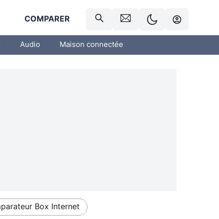
R
COMPARER
o
Audio
Maison connectée
arateur Box Internet