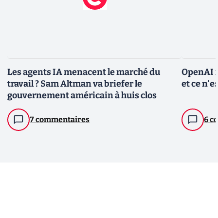
Les agents IA menacent le marché du
OpenAI r
travail ? Sam Altman va briefer le
et ce n'e
gouvernement américain à huis clos
7 commentaires
6 c