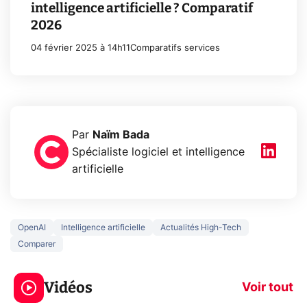
intelligence artificielle ? Comparatif
2026
04 février 2025 à 14h11
Comparatifs services
Par
Naïm Bada
Spécialiste logiciel et intelligence
artificielle
OpenAI
Intelligence artificielle
Actualités High-Tech
Comparer
5 générations de
Ce que vous n
jeux dans la
savez sur la
Vidéos
prochaine Xbox !
navigation pri
Voir tout