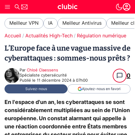
Meilleur VPN
IA
Meilleur Antivirus
Meilleur c
Accueil
Actualités High-Tech
Régulation numérique
L’Europe face à une vague massive de
cyberattaques : sommes-nous prêts ?
Par
Chloé Claessens
0
Spécialiste cybersécurité
Publié le
11 décembre 2024 à 07h00
Suivez-nous
Ajoutez-nous en favori
En l'espace d'un an, les cyberattaques se sont
considérablement multipliées au sein de l'Union
européenne. Un constat alarmant qui appelle à
une réaction coordonnée entre États membres
et entreprises du secteur privé pour éviter une