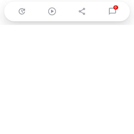
0
Abonnez-vous à notre newsletter !
Recevez un résumé quotidien de l'actu technologique.
S'inscrire
En cliquant sur s'inscrire, j’accepte de recevoir par email des
informations, actualités et offres commerciales de Clubic.
Conformément au RGPD, vous pouvez retirer votre consentement
à tout moment en cliquant sur le lien de désinscription présent
dans chaque email. Pour en savoir plus sur la gestion de vos
données, consultez notre
Politique de confidentialité