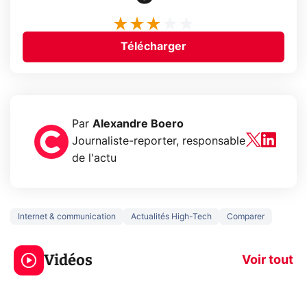
Télécharger
Par
Alexandre Boero
Journaliste-reporter, responsable
de l'actu
Internet & communication
Actualités High-Tech
Comparer
3 écrans en 1 pour
5 générations
319€ ? Voici L'AOC
jeux dans la
Vidéos
CQ32G4ZA !
prochaine Xbo
Voir tout