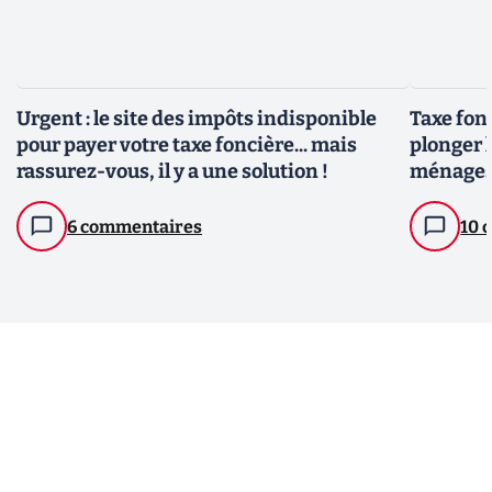
Urgent : le site des impôts indisponible
Taxe fonc
pour payer votre taxe foncière... mais
plonger 
rassurez-vous, il y a une solution !
ménage
6 commentaires
10 