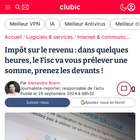
Meilleur VPN
IA
Meilleur Antivirus
Meilleur c
Accueil
Logiciels & services
Internet & communication
Impôt sur le revenu : dans quelques
heures, le Fisc va vous prélever une
somme, prenez les devants !
Par
Alexandre Boero
0
Journaliste-reporter, responsable de l'actu
Publié le
25 septembre 2024 à 08h32
Suivez-nous
Ajoutez-nous en favori