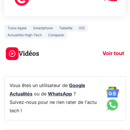
Tutos Apple
Smartphone
Tablette
iOS
Actualités High-Tech
Comparer
3 écrans en 1 pour
5 générations
319€ ? Voici L'AOC
jeux dans la
Vidéos
CQ32G4ZA !
prochaine Xbo
Voir tout
Vous êtes un utilisateur de
Google
Actualités
ou de
WhatsApp
?
Suivez-nous pour ne rien rater de l'actu
tech !