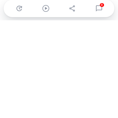
0
Abonnez-vous à notre newsletter !
Recevez un résumé quotidien de l'actu technologique.
S'inscrire
En cliquant sur s'inscrire, j’accepte de recevoir par email des
informations, actualités et offres commerciales de Clubic.
Conformément au RGPD, vous pouvez retirer votre consentement
à tout moment en cliquant sur le lien de désinscription présent
dans chaque email. Pour en savoir plus sur la gestion de vos
données, consultez notre
Politique de confidentialité