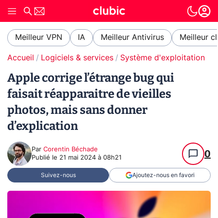
Meilleur VPN
IA
Meilleur Antivirus
Meilleur c
Accueil
Logiciels & services
Système d'exploitation (O
Apple corrige l’étrange bug qui
faisait réapparaitre de vieilles
photos, mais sans donner
d’explication
Par
Corentin Béchade
0
Publié le
21 mai 2024 à 08h21
Suivez-nous
Ajoutez-nous en favori