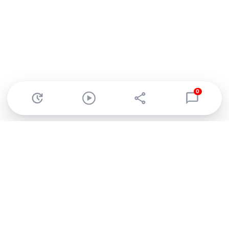
0
Abonnez-vous à notre newsletter !
Recevez un résumé quotidien de l'actu technologique.
S'inscrire
En cliquant sur s'inscrire, j’accepte de recevoir par email des