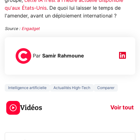
groupe,
cette IA n'est à l'heure actuelle disponible
qu'aux États-Unis
. De quoi lui laisser le temps de
l'amender, avant un déploiement international ?
Source :
Engadget
Par
Samir Rahmoune
Intelligence artificielle
Actualités High-Tech
Comparer
5 générations de
Ce que vous n
jeux dans la
savez sur la
Vidéos
prochaine Xbox !
navigation pri
Voir tout