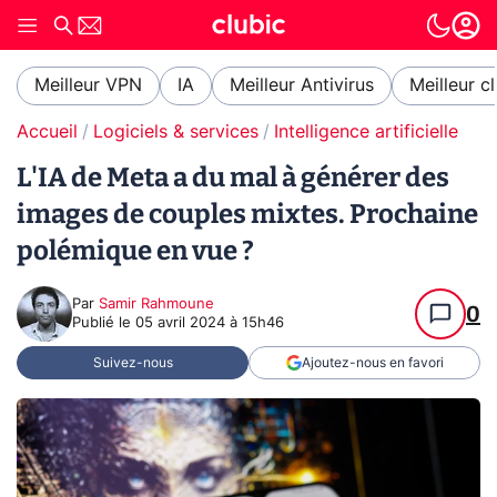
Meilleur VPN
IA
Meilleur Antivirus
Meilleur c
Accueil
Logiciels & services
Intelligence artificielle
L'IA de Meta a du mal à générer des
images de couples mixtes. Prochaine
polémique en vue ?
Par
Samir Rahmoune
0
Publié le
05 avril 2024 à 15h46
Suivez-nous
Ajoutez-nous en favori