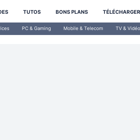
DES
TUTOS
BONS PLANS
TÉLÉCHARGE
vices
PC & Gaming
Mobile & Telecom
TV & Vidé