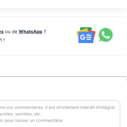
és
ou de
WhatsApp
?
h !