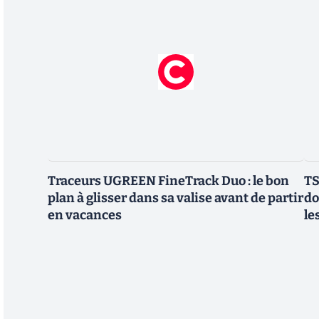
Traceurs UGREEN FineTrack Duo : le bon
TS
plan à glisser dans sa valise avant de partir
do
en vacances
le