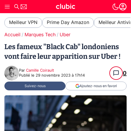
Meilleur VPN
Prime Day Amazon
Meilleur Antivi
Accueil
Marques Tech
Uber
Les fameux "Black Cab" londoniens
vont faire leur apparition sur Uber !
Par
Camille Coirault
0
Publié le
29 novembre 2023 à 17h14
Suivez-nous
Ajoutez-nous en favori