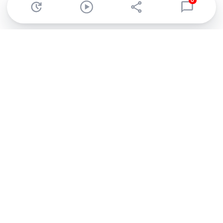
0
Abonnez-vous à notre newsletter !
Recevez un résumé quotidien de l'actu technologique.
S'inscrire
En cliquant sur s'inscrire, j’accepte de recevoir par email des
informations, actualités et offres commerciales de Clubic.
Conformément au RGPD, vous pouvez retirer votre consentement
à tout moment en cliquant sur le lien de désinscription présent
dans chaque email. Pour en savoir plus sur la gestion de vos
données, consultez notre
Politique de confidentialité