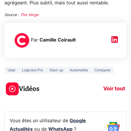
agrégeant. Plus subtil, mais tout aussi rentable.
Source :
The Verge
Par
Camille Coirault
Uber
Logiciels Pro
Start-up
Automobile
Comparer
5 générations de
Ce que vous n
jeux dans la
savez sur la
Vidéos
prochaine Xbox !
navigation pri
Voir tout
Vous êtes un utilisateur de
Google
Actualités
ou de
WhatsApp
?