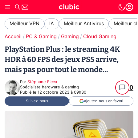
Meilleur VPN
IA
Meilleur Antivirus
Meilleur c
Accueil
PC & Gaming
Gaming
Cloud Gaming
PlayStation Plus : le streaming 4K
HDR à 60 FPS des jeux PS5 arrive,
mais pas pour tout le monde...
Par
Stéphane Ficca
0
Spécialiste hardware & gaming
Publié le
12 octobre 2023 à 09h30
Suivez-nous
Ajoutez-nous en favori