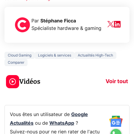
Par
Stéphane Ficca
Spécialiste hardware & gaming
Cloud Gaming
Logiciels & services
Actualités High-Tech
Comparer
3 écrans en 1 pour
5 générations
319€ ? Voici L'AOC
jeux dans la
Vidéos
CQ32G4ZA !
prochaine Xbo
Voir tout
Vous êtes un utilisateur de
Google
Actualités
ou de
WhatsApp
?
Suivez-nous pour ne rien rater de l'actu