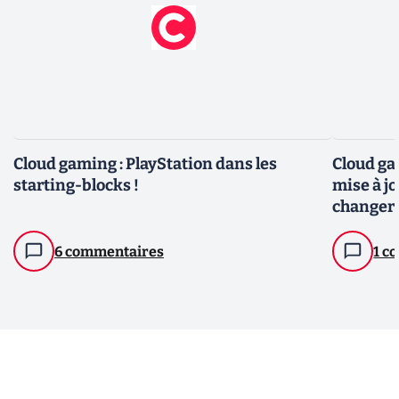
Cloud gaming : PlayStation dans les
Cloud ga
starting-blocks !
mise à j
changer 
6 commentaires
1 c