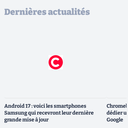
Dernières actualités
Android 17 : voici les smartphones
Chromebo
Samsung qui recevront leur dernière
dédier u
grande mise à jour
Google