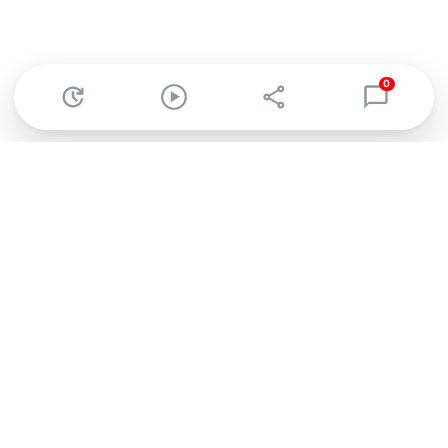
0
Abonnez-vous à notre newsletter !
Recevez un résumé quotidien de l'actu technologique.
S'inscrire
En cliquant sur s'inscrire, j’accepte de recevoir par email des
informations, actualités et offres commerciales de Clubic.
Conformément au RGPD, vous pouvez retirer votre consentement
à tout moment en cliquant sur le lien de désinscription présent
dans chaque email. Pour en savoir plus sur la gestion de vos