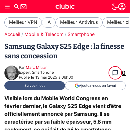
Meilleur VPN
IA
Meilleur Antivirus
Meilleur c
Accueil
Mobile & Telecom
Smartphone
Samsung Galaxy S25 Edge : la finesse
sans concession
Par
Marc Mitrani
0
Expert Smartphone
Publié le
13 mai 2025 à 06h00
Suivez-nous
Ajoutez-nous en favori
Visible lors du Mobile World Congress en
février dernier, le Galaxy S25 Edge vient d’être
officiellement annoncé par Samsung. Il se
caractérise par sa faible épaisseur, 5,8 mm
seulement, ce qui fait de lui le smartphone