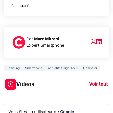
Comparatif
Par
Marc Mitrani
Expert Smartphone
Samsung
Smartphone
Actualités High-Tech
Comparer
3 écrans en 1 pour
5 générations
319€ ? Voici L'AOC
jeux dans la
Vidéos
CQ32G4ZA !
prochaine Xbo
Voir tout
Vous êtes un utilisateur de
Google