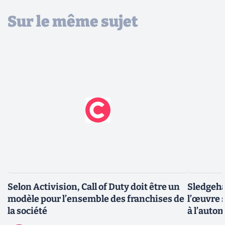
Sur le même sujet
Selon Activision, Call of Duty doit être un
Sledgeha
modèle pour l’ensemble des franchises de
l’œuvre s
la société
à l’auto