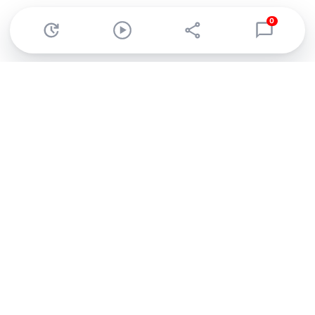
0
Abonnez-vous à notre newsletter !
Recevez un résumé quotidien de l'actu technologique.
S'inscrire
En cliquant sur s'inscrire, j’accepte de recevoir par email des
informations, actualités et offres commerciales de Clubic.
Conformément au RGPD, vous pouvez retirer votre consentement
à tout moment en cliquant sur le lien de désinscription présent
dans chaque email. Pour en savoir plus sur la gestion de vos
données, consultez notre
Politique de confidentialité