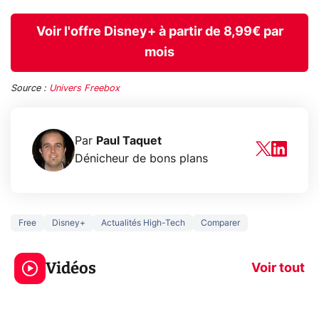
Voir l'offre Disney+ à partir de 8,99€ par
mois
Source :
Univers Freebox
Par
Paul Taquet
Dénicheur de bons plans
Free
Disney+
Actualités High-Tech
Comparer
5 générations de
Ce que vous n
jeux dans la
savez sur la
Vidéos
prochaine Xbox !
navigation pri
Voir tout