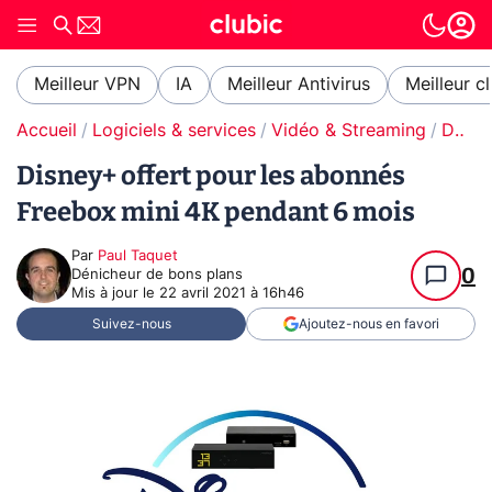
Meilleur VPN
IA
Meilleur Antivirus
Meilleur c
Accueil
Logiciels & services
Vidéo & Streaming
Disney+
Disney+ offert pour les abonnés
Freebox mini 4K pendant 6 mois
Par
Paul Taquet
0
Dénicheur de bons plans
Mis à jour le
22 avril 2021 à 16h46
Suivez-nous
Ajoutez-nous en favori