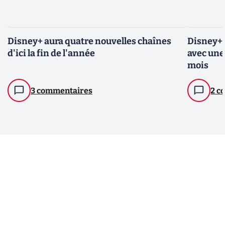
Disney+ aura quatre nouvelles chaînes
Disney+ 
d'ici la fin de l'année
avec une 
mois
3 commentaires
2 c