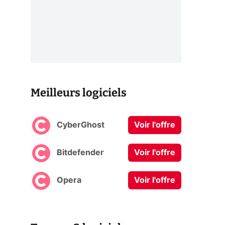
Meilleurs logiciels
CyberGhost
Voir l'offre
Bitdefender
Voir l'offre
Opera
Voir l'offre