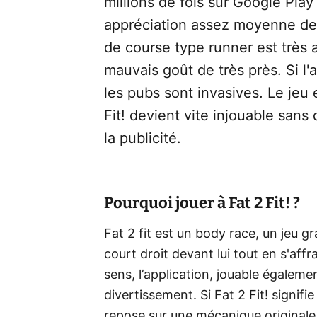
millions de fois sur Google Pla
appréciation assez moyenne des u
de course type runner est très 
mauvais goût de très près. Si l'
les pubs sont invasives. Le jeu
Fit! devient vite injouable san
la publicité.
Pourquoi jouer à Fat 2 Fit! ?
Fat 2 fit est un body race, un jeu gr
court droit devant lui tout en s'aff
sens, l’application, jouable égaleme
divertissement. Si Fat 2 Fit! signifie
repose sur une mécanique originale 