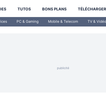
DES
TUTOS
BONS PLANS
TÉLÉCHARGE
vices
PC & Gaming
Mobile & Telecom
TV & Vidé