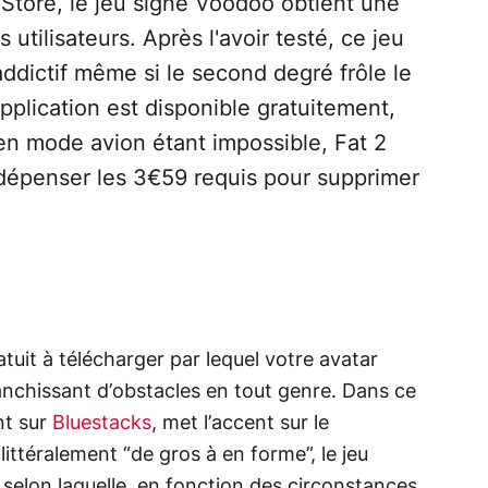
y Store, le jeu signé Voodoo obtient une
tilisateurs. Après l'avoir testé, ce jeu
addictif même si le second degré frôle le
application est disponible gratuitement,
 en mode avion étant impossible, Fat 2
s dépenser les 3€59 requis pour supprimer
atuit à télécharger par lequel votre avatar
ranchissant d’obstacles en tout genre. Dans ce
nt sur
Bluestacks
, met l’accent sur le
 littéralement “de gros à en forme”, le jeu
selon laquelle, en fonction des circonstances,