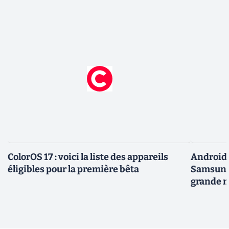
ColorOS 17 : voici la liste des appareils
Android 
éligibles pour la première bêta
Samsung 
grande m