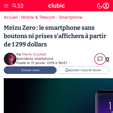
Accueil
Mobile & Telecom
Smartphone
Meizu Zero : le smartphone sans
boutons ni prises s'affichera à partir
de 1 299 dollars
Par
Pierre Crochart
0
Spécialiste smartphone
Publié le
31 janvier 2019 à 18h51
Suivez-nous
Ajoutez-nous en favori