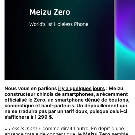
Nous vous en parlions
il y a quelques jours
: Meizu,
constructeur chinois de smartphones, a récemment
officialisé le Zero, un smartphone dénué de boutons,
connectique et haut-parleurs. Un dépouillement qui
ne se traduira pas par un tarif doux, puisque celui-ci
s'affichera à 1 299 $.
«
Less is more
» comme dirait l'autre. En dépit d'une
absence totale de connectique, le
Meizu Zero
semble