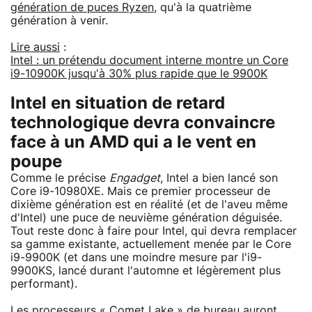
génération de puces Ryzen
, qu'à la quatrième
génération à venir.
Lire aussi
:
Intel : un prétendu document interne montre un Core
i9-10900K jusqu'à 30% plus rapide que le 9900K
Intel en situation de retard
technologique devra convaincre
face à un AMD qui a le vent en
poupe
Comme le précise
Engadget
, Intel a bien lancé son
Core i9-10980XE. Mais ce premier processeur de
dixième génération est en réalité (et de l'aveu même
d'Intel) une puce de neuvième génération déguisée.
Tout reste donc à faire pour Intel, qui devra remplacer
sa gamme existante, actuellement menée par le Core
i9-9900K (et dans une moindre mesure par l'i9-
9900KS, lancé durant l'automne et légèrement plus
performant).
Les processeurs « Comet Lake » de bureau auront