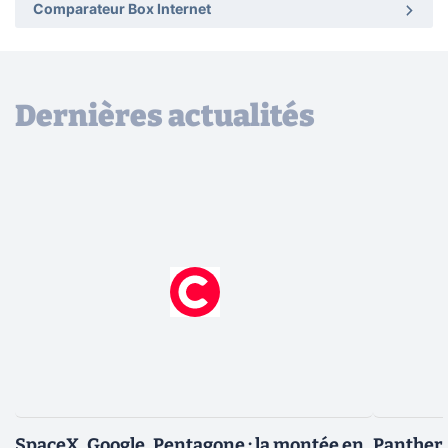
Comparateur Box Internet
Dernières actualités
SpaceX, Google, Pentagone : la montée en
Panther L