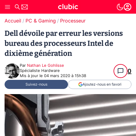
Accueil
PC & Gaming
Processeur
Dell dévoile par erreur les versions
bureau des processeurs Intel de
dixième génération
Par
Nathan Le Gohlisse
0
Spécialiste Hardware
Mis à jour le
04 mars 2020 à 15h38
Suivez-nous
Ajoutez-nous en favori