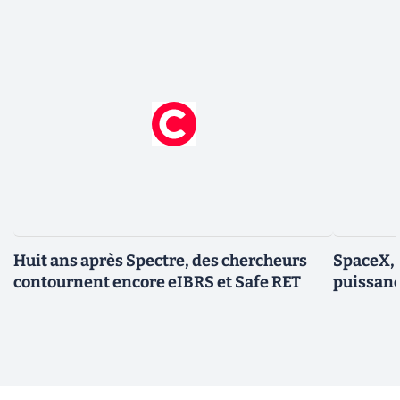
Huit ans après Spectre, des chercheurs
SpaceX, 
contournent encore eIBRS et Safe RET
puissanc