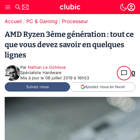
Accueil
PC & Gaming
Processeur
AMD Ryzen 3ème génération : tout ce
que vous devez savoir en quelques
lignes
Par
Nathan Le Gohlisse
0
Spécialiste Hardware
Mis à jour le
08 juillet 2019 à 16h53
Suivez-nous
Ajoutez-nous en favori