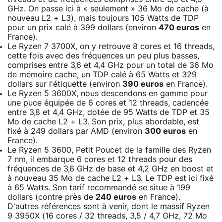
GHz. On passe ici à « seulement » 36 Mo de cache (à
nouveau L2 + L3), mais toujours 105 Watts de TDP
pour un prix calé à 399 dollars (environ
470 euros
en
France).
Le Ryzen 7 3700X, on y retrouve 8 cores et 16 threads,
cette fois avec des fréquences un peu plus basses,
comprises entre 3,6 et 4,4 GHz pour un total de 36 Mo
de mémoire cache, un TDP calé à 65 Watts et 329
dollars sur l'étiquette (environ
390 euros
en France).
Le Ryzen 5 3600X, nous descendons en gamme pour
une puce équipée de 6 cores et 12 threads, cadencée
entre 3,8 et 4,4 GHz, dotée de 95 Watts de TDP et 35
Mo de cache L2 + L3. Son prix, plus abordable, est
fixé à 249 dollars par AMD (environ
300 euros
en
France).
Le Ryzen 5 3600, Petit Poucet de la famille des Ryzen
7 nm, il embarque 6 cores et 12 threads pour des
fréquences de 3,6 GHz de base et 4,2 GHz en boost et
à nouveau 35 Mo de cache L2 + L3. Le TDP est ici fixé
à 65 Watts. Son tarif recommandé se situe à 199
dollars (contre près de
240 euros
en France).
D'autres références sont à venir, dont le massif Ryzen
9 3950X (16 cores / 32 threads, 3,5 / 4,7 GHz, 72 Mo