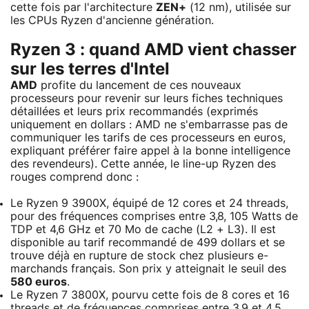
cette fois par l'architecture
ZEN+
(12 nm), utilisée sur
les CPUs Ryzen d'ancienne génération.
Ryzen 3 : quand AMD vient chasser
sur les terres d'Intel
AMD
profite du lancement de ces nouveaux
processeurs pour revenir sur leurs fiches techniques
détaillées et leurs prix recommandés (exprimés
uniquement en dollars : AMD ne s'embarrasse pas de
communiquer les tarifs de ces processeurs en euros,
expliquant préférer faire appel à la bonne intelligence
des revendeurs). Cette année, le line-up Ryzen des
rouges comprend donc :
Le Ryzen 9 3900X, équipé de 12 cores et 24 threads,
pour des fréquences comprises entre 3,8, 105 Watts de
TDP et 4,6 GHz et 70 Mo de cache (L2 + L3). Il est
disponible au tarif recommandé de 499 dollars et se
trouve déjà en rupture de stock chez plusieurs e-
marchands français. Son prix y atteignait le seuil des
580 euros
.
Le Ryzen 7 3800X, pourvu cette fois de 8 cores et 16
threads et de fréquences comprises entre 3,9 et 4,5