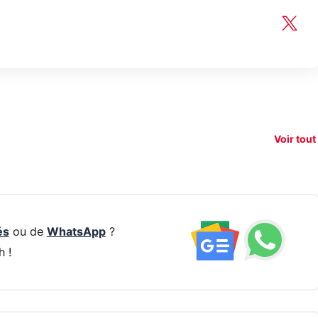
150€
xAI attaque la
remboursés
Starli
e tease
loi anti-
sur votre
Amazo
xel 11
dénudement
nouveau
guerr
Voir tout
par IA
smartphone ?
résea
és
ou de
WhatsApp
?
h !