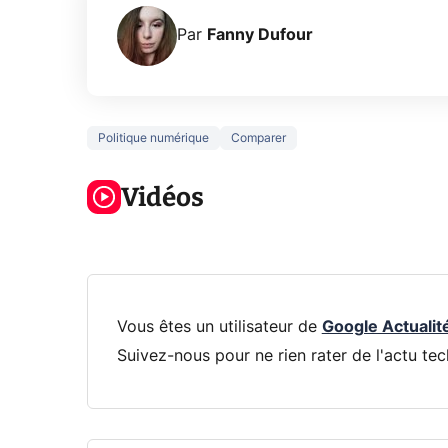
Par
Fanny Dufour
Politique numérique
Comparer
5 générations
Ce que vous
de jeux dans
ne savez sur
Googl
la prochaine
Vidéos
la navigation
son Pi
Xbox !
privée !
Pro
Vous êtes un utilisateur de
Google Actualit
Suivez-nous pour ne rien rater de l'actu tec