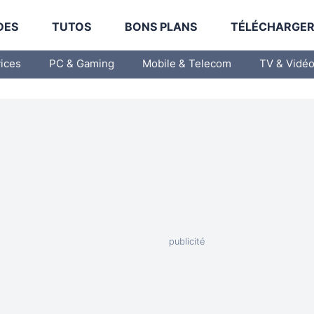
DES
TUTOS
BONS PLANS
TÉLÉCHARGE
vices
PC & Gaming
Mobile & Telecom
TV & Vidé