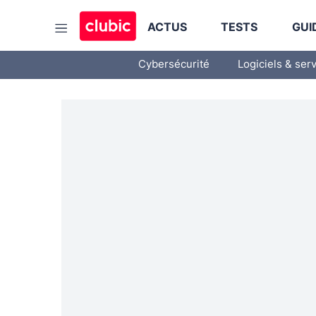
ACTUS
TESTS
GUI
Cybersécurité
Logiciels & ser