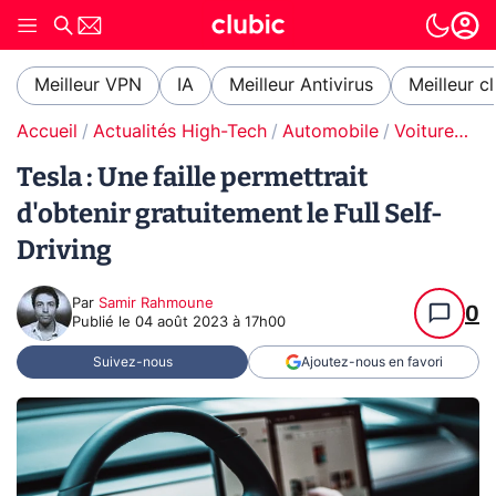
Meilleur VPN
IA
Meilleur Antivirus
Meilleur c
Accueil
Actualités High-Tech
Automobile
Voitures électriques
Tesla : Une faille permettrait
d'obtenir gratuitement le Full Self-
Driving
Par
Samir Rahmoune
0
Publié le
04 août 2023 à 17h00
Suivez-nous
Ajoutez-nous en favori