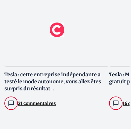
Tesla : cette entreprise indépendante a
Tesla : 
testé le mode autonome, vous allez êtes
gratuit p
surpris du résultat...
21 commentaires
16 