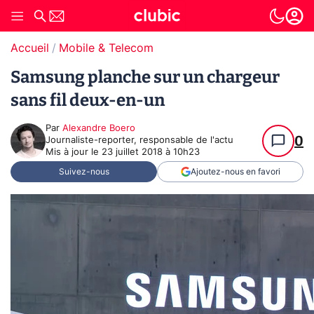
Accueil
Mobile & Telecom
Samsung planche sur un chargeur
sans fil deux-en-un
Par
Alexandre Boero
0
Journaliste-reporter, responsable de l'actu
Mis à jour le
23 juillet 2018 à 10h23
Suivez-nous
Ajoutez-nous en favori