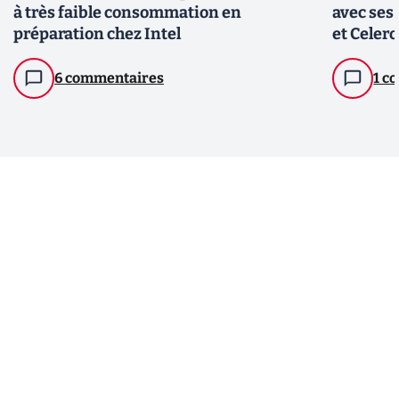
à très faible consommation en
avec ses
préparation chez Intel
et Celer
6 commentaires
1 c