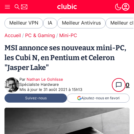
Meilleur VPN
IA
Meilleur Antivirus
Meilleur c
Accueil
PC & Gaming
Mini-PC
MSI annonce ses nouveaux mini-PC,
les Cubi N, en Pentium et Celeron
"Jasper Lake"
Par
Nathan Le Gohlisse
0
Spécialiste Hardware
Mis à jour le
31 août 2021 à 15h13
Suivez-nous
Ajoutez-nous en favori