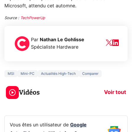
Microsoft, attendu cet automne.
Source :
TechPowerUp
Par
Nathan Le Gohlisse
Spécialiste Hardware
MSI
Mini-PC
Actualités High-Tech
Comparer
5 générations de
Ce que vous n
jeux dans la
savez sur la
Vidéos
prochaine Xbox !
navigation pri
Voir tout
Vous êtes un utilisateur de
Google