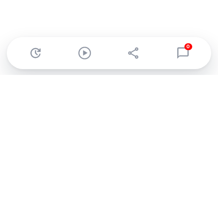
0
Abonnez-vous à notre newsletter !
Recevez un résumé quotidien de l'actu technologique.
S'inscrire
En cliquant sur s'inscrire, j’accepte de recevoir par email des
informations, actualités et offres commerciales de Clubic.
Conformément au RGPD, vous pouvez retirer votre consentement
à tout moment en cliquant sur le lien de désinscription présent
dans chaque email. Pour en savoir plus sur la gestion de vos