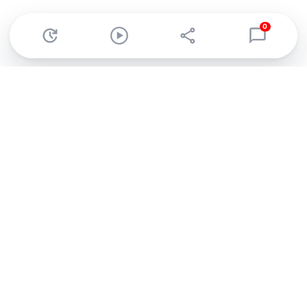
0
Abonnez-vous à notre newsletter !
Recevez un résumé quotidien de l'actu technologique.
S'inscrire
En cliquant sur s'inscrire, j’accepte de recevoir par email des
informations, actualités et offres commerciales de Clubic.
Conformément au RGPD, vous pouvez retirer votre consentement
à tout moment en cliquant sur le lien de désinscription présent
dans chaque email. Pour en savoir plus sur la gestion de vos
données, consultez notre
Politique de confidentialité