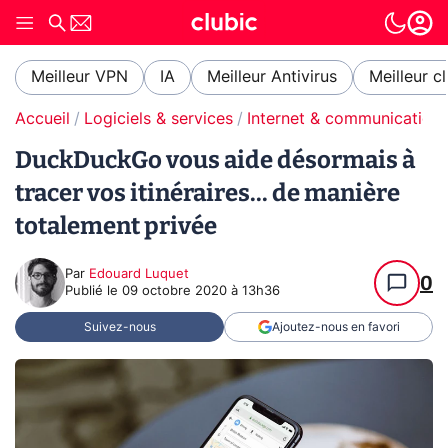
Meilleur VPN
IA
Meilleur Antivirus
Meilleur c
Accueil
Logiciels & services
Internet & communication
DuckDuckGo vous aide désormais à
tracer vos itinéraires... de manière
totalement privée
Par
Edouard Luquet
0
Publié le
09 octobre 2020 à 13h36
Suivez-nous
Ajoutez-nous en favori