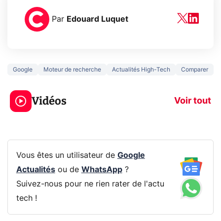
Par
Edouard Luquet
Google
Moteur de recherche
Actualités High-Tech
Comparer
3 écrans en 1 pour
5 générations
319€ ? Voici L'AOC
jeux dans la
Vidéos
CQ32G4ZA !
prochaine Xbo
Voir tout
Vous êtes un utilisateur de
Google
Actualités
ou de
WhatsApp
?
Suivez-nous pour ne rien rater de l'actu
tech !