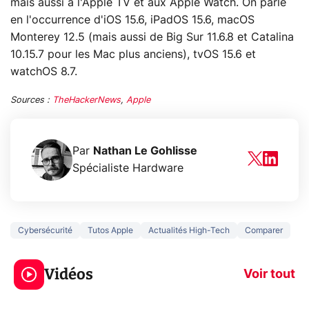
mais aussi à l'Apple TV et aux Apple Watch. On parle
en l'occurrence d'iOS 15.6, iPadOS 15.6, macOS
Monterey 12.5 (mais aussi de Big Sur 11.6.8 et Catalina
10.15.7 pour les Mac plus anciens), tvOS 15.6 et
watchOS 8.7.
Sources :
TheHackerNews
,
Apple
Par
Nathan Le Gohlisse
Spécialiste Hardware
Cybersécurité
Tutos Apple
Actualités High-Tech
Comparer
3 écrans en 1 pour
5 générations
319€ ? Voici L'AOC
jeux dans la
Vidéos
CQ32G4ZA !
prochaine Xbo
Voir tout