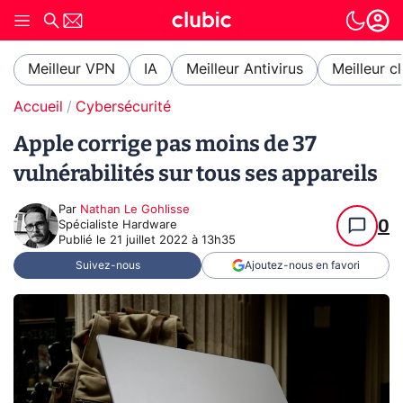
Meilleur VPN
IA
Meilleur Antivirus
Meilleur c
Accueil
Cybersécurité
Apple corrige pas moins de 37
vulnérabilités sur tous ses appareils
Par
Nathan Le Gohlisse
0
Spécialiste Hardware
Publié le
21 juillet 2022 à 13h35
Suivez-nous
Ajoutez-nous en favori