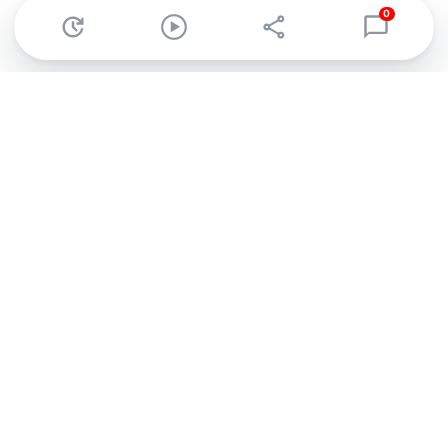
0
Abonnez-vous à notre newsletter !
Recevez un résumé quotidien de l'actu technologique.
S'inscrire
En cliquant sur s'inscrire, j’accepte de recevoir par email des
informations, actualités et offres commerciales de Clubic.
Conformément au RGPD, vous pouvez retirer votre consentement
à tout moment en cliquant sur le lien de désinscription présent
dans chaque email. Pour en savoir plus sur la gestion de vos
données, consultez notre
Politique de confidentialité