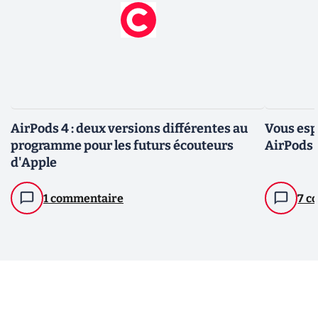
AirPods 4 : deux versions différentes au
Vous esp
programme pour les futurs écouteurs
AirPods 
d'Apple
1 commentaire
7 c