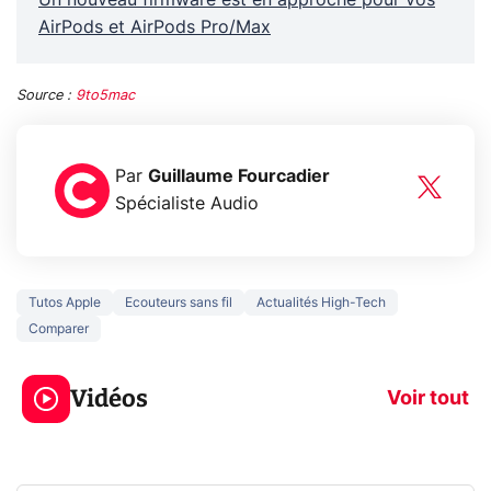
AirPods et AirPods Pro/Max
Source :
9to5mac
Par
Guillaume Fourcadier
Spécialiste Audio
Tutos Apple
Ecouteurs sans fil
Actualités High-Tech
Comparer
5 générations de
Ce que vous n
jeux dans la
savez sur la
Vidéos
prochaine Xbox !
navigation pri
Voir tout