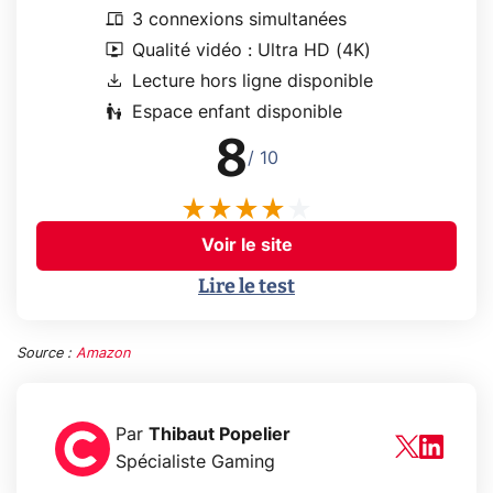
devices
3 connexions simultanées
live_tv
Qualité vidéo : Ultra HD (4K)
download
Lecture hors ligne disponible
escalator_warning
Espace enfant disponible
8
/ 10
Voir le site
Lire le test
Source :
Amazon
Par
Thibaut Popelier
Spécialiste Gaming