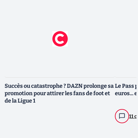
Succès ou catastrophe ? DAZN prolonge sa
Le Pass p
promotion pour attirer les fans de foot et
euros... 
de la Ligue 1
11 