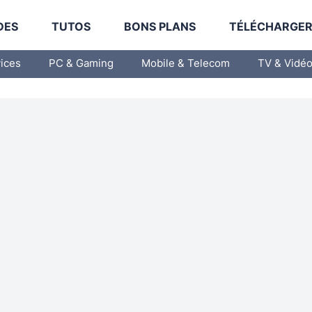
DES
TUTOS
BONS PLANS
TÉLÉCHARGE
vices
PC & Gaming
Mobile & Telecom
TV & Vidé