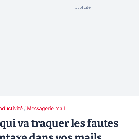
oductivité
Messagerie mail
qui va traquer les fautes
yntaxe dans vos mails