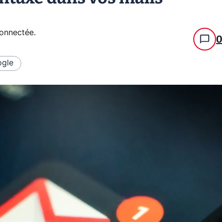
connectée
.
gle