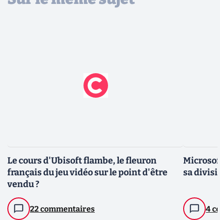
Le cours d'Ubisoft flambe, le fleuron
Microsof
français du jeu vidéo sur le point d'être
sa divis
vendu ?
22 commentaires
4 c