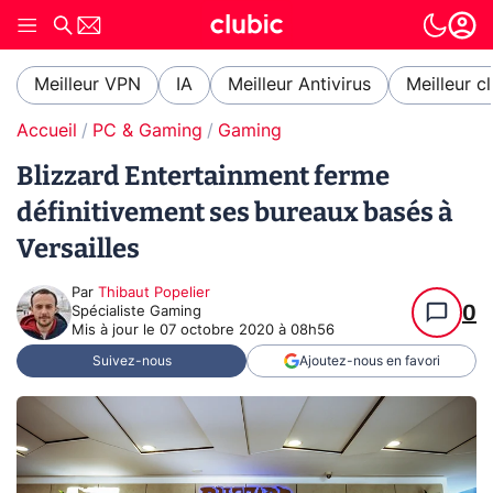
Meilleur VPN
IA
Meilleur Antivirus
Meilleur c
Accueil
PC & Gaming
Gaming
Blizzard Entertainment ferme
définitivement ses bureaux basés à
Versailles
Par
Thibaut Popelier
0
Spécialiste Gaming
Mis à jour le
07 octobre 2020 à 08h56
Suivez-nous
Ajoutez-nous en favori